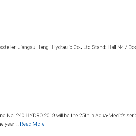
steller: Jiangsu Hengli Hydraulic Co., Ltd Stand: Hall N4 
. 240 HYDRO 2018 will be the 25th in Aqua-Media’s series o
he year …
Read More